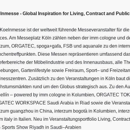
lnmesse - Global Inspiration for Living, Contract and Publ
Koelnmesse ist der weltweit führende Messeveranstalter für die
ces. Am Messeplatz Köln zählen neben der imm cologne und de
erzum, ORGATEC, spoga+gafa, FSB und aquanale zu den interna
nchentreffpunkten. Diese Messen repräsentieren umfassend das
ieferbereiche der Möbelindustrie und des Innenausbaus, alle 
bungen, Gartenlifestyle sowie Freiraum, Sport– und Freizeita
nesszentren. Zusätzlich zu den Veranstaltungen in Köln baut di
hstumsmärkten rund um den Globus strategisch aus. Zu den A
ellín – powered by imm cologne in Kolumbien, ORGATEC TO
ATEC WORKSPACE Saudi Arabia in Riad sowie die Veranstaltu
rzum guangzhou in China, interzum bogotà in Kolumbien, interz
m italy in Italien. Neu im Veranstaltungsportfolio Living, Contr
 Sports Show Riyadh in Saudi–Arabien