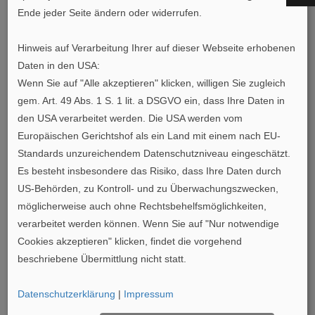
linkedin
Ende jeder Seite ändern oder widerrufen.
instagram
Hinweis auf Verarbeitung Ihrer auf dieser Webseite erhobenen
Daten in den USA:
Weitere Informationen über die IFN unter:
Wenn Sie auf "Alle akzeptieren" klicken, willigen Sie zugleich
gem. Art. 49 Abs. 1 S. 1 lit. a DSGVO ein, dass Ihre Daten in
furnier.de
den USA verarbeitet werden. Die USA werden vom
www.furniergeschichten.de
Europäischen Gerichtshof als ein Land mit einem nach EU-
facebook
Standards unzureichendem Datenschutzniveau eingeschätzt.
linkedin
Es besteht insbesondere das Risiko, dass Ihre Daten durch
instagram
US-Behörden, zu Kontroll- und zu Überwachungszwecken,
möglicherweise auch ohne Rechtsbehelfsmöglichkeiten,
youtube
verarbeitet werden können. Wenn Sie auf "Nur notwendige
Cookies akzeptieren" klicken, findet die vorgehend
Bild 1: Der Deckenbereich des Hotels Fernblick erstrahlt
beschriebene Übermittlung nicht statt.
dank des europlac-Werkstoffs in neuem, edlem Glanz.
Foto: Hotel Fernblick Montafon, Christoph Schöch
Datenschutzerklärung
|
Impressum