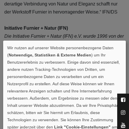
derartige Verbindung von Natur und Eleganz schafft nur
der Werkstoff Furnier in hervorragender Weise.“ IFN/DS
Initiative Furnier + Natur (IFN)
Die Initiative Furnier + Natur (IFN) e.V. wurde 1996 von der
deutschen Furnierwirtschaft und ihren Partnern gegründet.
Wir nutzen auf unserer Website personenbezogene Daten
Heute wird sie von europäischen Unternehmen aus der
(
Notwendige, Statistiken & Externe Medien
) um Ihr
Furnierindustrie, dem Handel und der
Benutzererlebnis zu verbessern. Einige davon sind essenziell,
furnierverarbeitenden Industrie sowie Fachverbänden der
andere nutzen Tracking-Technologien von Dritten, um
Holzwirtschaft getragen. Ziel des Vereins ist die Förderung
personenbezogene Daten zu verarbeiten und um ein
Nutzerprofil zu erstellen. Auf diese Weise können wir Ihnen
des natürlichen Werkstoff-Allrounders Furnier.
relevantere Anzeigen schalten und Ihre Interneterfahrung
verbessern. Außerdem, um Ergebnisse zu messen oder den
Schau mal vorbei
Inhalt unserer Website abzustimmen. Da wir Ihre Privatsphäre
schätzen, bitten wir Sie hiermit um Erlaubnis, diese
https://www.europlac.com/de
Technologien zu verwenden. Sie können Ihre Zustimmung
facebook
später jederzeit über den
Link "Cookie-Einstellungen"
am