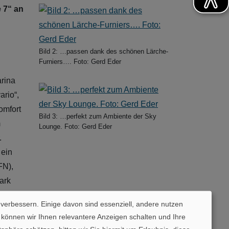
 7“ an
Bild 2: …passen dank des schönen Lärche-
Furniers…. Foto: Gerd Eder
arina
ario“,
omfort
Bild 3: …perfekt zum Ambiente der Sky
m
Lounge. Foto: Gerd Eder
.
 ein
FN),
ark
 verbessern. Einige davon sind essenziell, andere nutzen
 können wir Ihnen relevantere Anzeigen schalten und Ihre