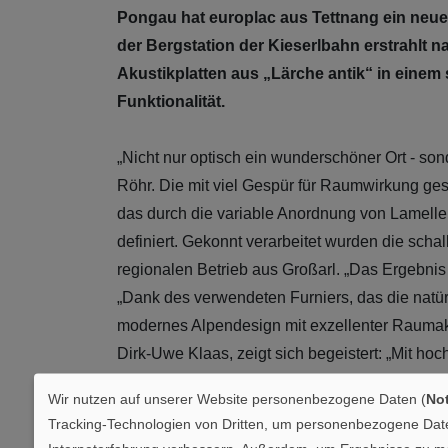
Pongau hat europlac aus Tettnang ein neues
der Bergstation der Kieserlbahn erstrahlt 
Akustikplatten aus „Lärche antik“ in einem 
Funktionalität.
„Nicht nur optisch ein wunderschöner Ort - son
Röhr. Die mit viel Gespür für Raumwirkung ges
das durch die variable Anordnung von Lamelle
definiert. Gekonnt verarbeitet wurden die scha
regionalen Betrieb aus Großarl. „Das Ergebnis 
„Dank des verwendeten Furniers, das die natürl
modernes Alpendesign mit exzellenter Raumakust
Dirk-Uwe Klaas, zeigt sich begeistert: „Mit ho
frequentierten Bereichen viel gewonnen. Und 
Wir nutzen auf unserer Website personenbezogene Daten (
Not
Oberliga.“ IFN/DS
Tracking-Technologien von Dritten, um personenbezogene Daten 