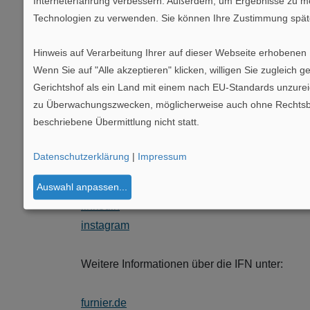
Interneterfahrung verbessern. Außerdem, um Ergebnisse zu mess
Initiative Furnier + Natur (IFN)
Technologien zu verwenden. Sie können Ihre Zustimmung späte
Die Initiative Furnier + Natur (IFN) e.V. wurde
gegründet. Heute wird sie von europäischen U
Hinweis auf Verarbeitung Ihrer auf dieser Webseite erhobenen
Wenn Sie auf "Alle akzeptieren" klicken, willigen Sie zugleich
furnierverarbeitenden Industrie sowie Fachverb
Gerichtshof als ein Land mit einem nach EU-Standards unzure
des natürlichen Werkstoff-Allrounders Furnier.
zu Überwachungszwecken, möglicherweise auch ohne Rechtsbehe
beschriebene Übermittlung nicht statt.
Schau mal vorbei
Datenschutzerklärung
|
Impressum
https://www.europlac.com/de
facebook
Auswahl anpassen
...
linkedin
instagram
Weitere Informationen über die IFN unter:
furnier.de