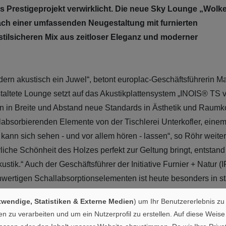
 Prestigeprojekt verwirklicht. Die neue Sky Lounge „Wolke
nach einer umfassenden Neugestaltung mit furnierten
stilsicheren Mix aus zeitloser Eleganz und moderner
dern akustisch ein Juwel“, betont europlac-Geschäftsführerin M
taltete Lounge setzt auf das Akustikplattensystem „INOIS® TS v
n in Breite und Abstand neue Standards in Ästhetik und Raumk
llabsorbierenden Elemente von der Tischlerei Unterkofler, eine
kann sich sehen - und vor allem hören - lassen“, so Röhr weiter
iche Schönheit des Holzes perfekt zur Geltung bringt, entstand
ik.“ Auch der Geschäftsführer der Initiative Furnier + Natur (I
chwertigen Schallabsorptionselementen ist heute besonders in st
nachhaltig gewonnenes Furnier bringt das Ganze optisch in die
wendige, Statistiken & Externe Medien
) um Ihr Benutzererlebnis zu
zu verarbeiten und um ein Nutzerprofil zu erstellen. Auf diese Weise