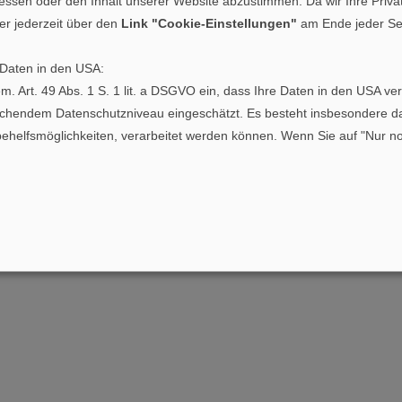
en oder den Inhalt unserer Website abzustimmen. Da wir Ihre Privatsp
r jederzeit über den
Link "Cookie-Einstellungen"
am Ende jeder Sei
 1996 von der deutschen Furnierwirtschaft und ihren Partnern
nternehmen aus der Furnierindustrie, dem Handel und der
 Daten in den USA:
 gem. Art. 49 Abs. 1 S. 1 lit. a DSGVO ein, dass Ihre Daten in den USA
änden der Holzwirtschaft getragen. Ziel des Vereins ist die Fö
ichendem Datenschutzniveau eingeschätzt. Es besteht insbesondere das
lfsmöglichkeiten, verarbeitet werden können. Wenn Sie auf "Nur notw