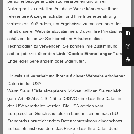
personenbezogene Daten zu verarbeiten und um ein
Holzwirtschaft getragen. Ziel des Vereins ist die Förderung
Nutzerprofil zu erstellen. Auf diese Weise können wir Ihnen
des natürlichen Werkstoff-Allrounders Furnier.
relevantere Anzeigen schalten und Ihre Interneterfahrung
verbessern. Außerdem, um Ergebnisse zu messen oder den
Schau mal vorbei
Inhalt unserer Website abzustimmen. Da wir Ihre Privatsphäre
schätzen, bitten wir Sie hiermit um Erlaubnis, diese
www.sg-veneers.com/
Technologien zu verwenden. Sie können Ihre Zustimmung
später jederzeit über den
Link "Cookie-Einstellungen"
am
facebook
Ende jeder Seite ändern oder widerrufen.
linkedin
instagram
Hinweis auf Verarbeitung Ihrer auf dieser Webseite erhobenen
youtube
Daten in den USA:
Wenn Sie auf "Alle akzeptieren" klicken, willigen Sie zugleich
Weitere Informationen über die IFN unter:
gem. Art. 49 Abs. 1 S. 1 lit. a DSGVO ein, dass Ihre Daten in
den USA verarbeitet werden. Die USA werden vom
furnier.de
Europäischen Gerichtshof als ein Land mit einem nach EU-
Standards unzureichendem Datenschutzniveau eingeschätzt.
www.furniergeschichten.de
Es besteht insbesondere das Risiko, dass Ihre Daten durch
facebook