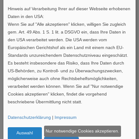
Initiative Furnier + Natur e.V. - Antonigartzem 1 - D-53909
Hinweis auf Verarbeitung Ihrer auf dieser Webseite erhobenen
Zülpich - m +49 171 2116 650 www.furnier.de -
Daten in den USA:
www.veneer.eu - presse@furnier.de
Wenn Sie auf "Alle akzeptieren" klicken, willigen Sie zugleich
gem. Art. 49 Abs. 1 S. 1 lit. a DSGVO ein, dass Ihre Daten in
den USA verarbeitet werden. Die USA werden vom
Europäischen Gerichtshof als ein Land mit einem nach EU-
Standards unzureichendem Datenschutzniveau eingeschätzt.
Es besteht insbesondere das Risiko, dass Ihre Daten durch
US-Behörden, zu Kontroll- und zu Überwachungszwecken,
möglicherweise auch ohne Rechtsbehelfsmöglichkeiten,
verarbeitet werden können. Wenn Sie auf "Nur notwendige
Cookies akzeptieren" klicken, findet die vorgehend
beschriebene Übermittlung nicht statt.
Datenschutzerklärung
|
Impressum
Nur notwendige Cookies akzeptieren.
Auswahl