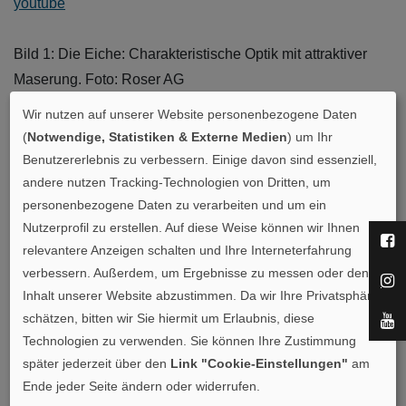
youtube
Bild 1: Die Eiche: Charakteristische Optik mit attraktiver
Maserung. Foto: Roser AG
Wir nutzen auf unserer Website personenbezogene Daten
Bild 2: Dunkles Nussbaum-Furnier kann gut mit Furnieren
(
Notwendige, Statistiken & Externe Medien
) um Ihr
aus hellen Hölzern kombiniert werden. Foto: Roser AG
Benutzererlebnis zu verbessern. Einige davon sind essenziell,
andere nutzen Tracking-Technologien von Dritten, um
personenbezogene Daten zu verarbeiten und um ein
Bild 3: Ein echter Hingucker: Designfurniere wie dieses
Nutzerprofil zu erstellen. Auf diese Weise können wir Ihnen
„Sottsass-Furnier“. Foto: HWB Furniere & Holzwerkstoffe
relevantere Anzeigen schalten und Ihre Interneterfahrung
verbessern. Außerdem, um Ergebnisse zu messen oder den
Bild 4: Verschiedene Furniere bzw. Farbtöne wurden hier
Inhalt unserer Website abzustimmen. Da wir Ihre Privatsphäre
geschickt miteinander kombiniert. Foto: String Furniture
schätzen, bitten wir Sie hiermit um Erlaubnis, diese
Technologien zu verwenden. Sie können Ihre Zustimmung
28. Juli 2025
später jederzeit über den
Link "Cookie-Einstellungen"
am
Ende jeder Seite ändern oder widerrufen.