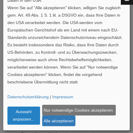
Daten in den USA:
Skala an Produkten für Wand–, Decken–, Boden–,
Wenn Sie auf "Alle akzeptieren" klicken, willigen Sie zugleich
Möbel– und Akustik–Anwendungen finden wir immer
gem. Art. 49 Abs. 1 S. 1 lit. a DSGVO ein, dass Ihre Daten in
die richtige Lösung. Wir verfügen über sämtliche
den USA verarbeitet werden. Die USA werden vom
Trümpfe, die spezifischen Bedürfnisse des Kunden zu
Europäischen Gerichtshof als ein Land mit einem nach EU-
erfüllen: eine Schatztruhe mit über 150 Holzarten,
Standards unzureichendem Datenschutzniveau eingeschätzt.
hochmoderne Maschinen, ein nachhaltiges
Es besteht insbesondere das Risiko, dass Ihre Daten durch
Geschäftsmodell und ein flexibles Mitarbeiterteam.
US-Behörden, zu Kontroll- und zu Überwachungszwecken,
möglicherweise auch ohne Rechtsbehelfsmöglichkeiten,
verarbeitet werden können. Wenn Sie auf "Nur notwendige
Darüber hinaus vertreiben wir eine Reihe von
Cookies akzeptieren" klicken, findet die vorgehend
Markenprodukten als zugängliche Antwort auf die
beschriebene Übermittlung nicht statt.
geläufigsten Einrichtungsfragen.
Datenschutzerklärung
|
Impressum
Produkte:
Decopanel = Furnierte Paneele
Nur notwendige Cookies akzeptieren.
Auswahl
Decoflex = biegsames Furnierblätter
anpassen
...
Alle akzeptieren
Decolam = ein gefügtes Furnierdeck, das auf ein