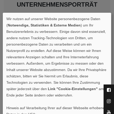
UNTERNEHMENSPORTRÄT
Decospan entwickelt, produziert und vermarktet
Wir nutzen auf unserer Website personenbezogene Daten
Holzprodukte, mit Respekt für Mensch und Natur.
(
Notwendige, Statistiken & Externe Medien
) um Ihr
Benutzererlebnis zu verbessern. Einige davon sind essenziell,
Bei Decospan glauben wir, dass Holz nicht nur zu
andere nutzen Tracking-Technologien von Dritten, um
schönen und warmen Wohn und Arbeitsräumen
personenbezogene Daten zu verarbeiten und um ein
Nutzerprofil zu erstellen. Auf diese Weise können wir Ihnen
beiträgt. Es verbessert auch die Lebensqualität.
relevantere Anzeigen schalten und Ihre Interneterfahrung
Aufgrund von dieser Überzeugung suchen wir nach
verbessern. Außerdem, um Ergebnisse zu messen oder den
Gesamtlösungen, diese wunderschöne und
Inhalt unserer Website abzustimmen. Da wir Ihre Privatsphäre
erneuerbare natürliche Ressource leicht in unser
schätzen, bitten wir Sie hiermit um Erlaubnis, diese
tägliches Umfeld zu integrieren.
Technologien zu verwenden. Sie können Ihre Zustimmung
später jederzeit über den
Link "Cookie-Einstellungen"
am
Als marktorientiertes Lifestyle–Unternehmen tauschen
Ende jeder Seite ändern oder widerrufen.
wir uns gerne mit dem Auftraggeber, dem Verarbeiter
Hinweis auf Verarbeitung Ihrer auf dieser Webseite erhobenen
und dem Bauherrn aus. In unserer umfangreichen